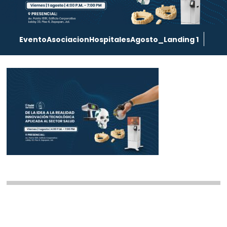
EventoAsociacionHospitalesAgosto_Landing 1