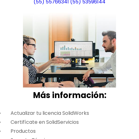
(55) 55766341
(55) 53596144
Más i
nformación:
Actualizar tu licencia SolidWorks
Certifícate en SolidServicios
Productos