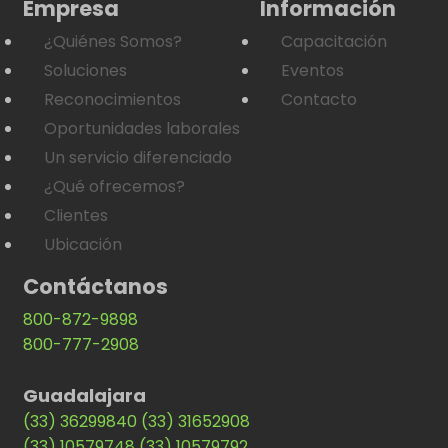
Empresa
Información
¿Quiénes Somos?
Capacitación
Soluciones
Eventos
Reconocimientos
Contacto
Oportunidades laborales
Un servicio diferenciado
¿Qué ofrecemos?
Clientes
Ubicación
Contáctanos
800-872-9898
800-777-2908
Guadalajara
(33) 36299840
(33) 31652908
(33) 10579748
(33) 10579792