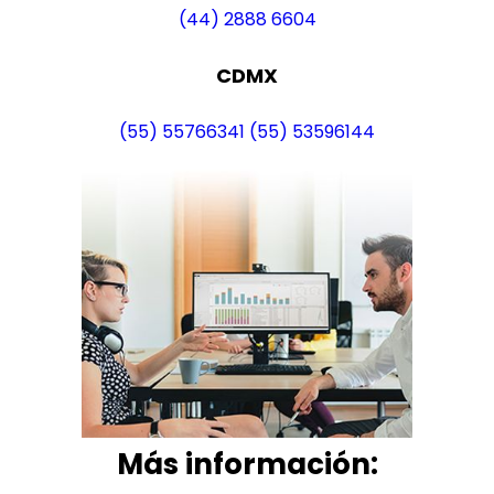
(44) 2888 6604
CDMX
(55) 55766341
(55) 53596144
Más i
nformación: