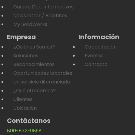
Guías y Doc. informativos
News letter / Boletines
My SolidWorks
Empresa
Información
¿Quiénes Somos?
Capacitación
Soluciones
Eventos
Reconocimientos
Contacto
Oportunidades laborales
Un servicio diferenciado
¿Qué ofrecemos?
Clientes
Ubicación
Contáctanos
800-872-9898