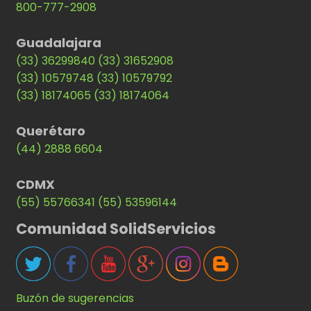
800-777-2908
Guadalajara
(33) 36299840
(33) 31652908
(33) 10579748
(33) 10579792
(33) 18174065
(33) 18174064
Querétaro
(44) 2888 6604
CDMX
(55) 55766341
(55) 53596144
Comunidad SolidServicios
Buzón de sugerencias