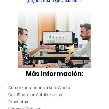
(55) 55766341
(55) 53596144
Más i
nformación:
Actualizar tu licencia SolidWorks
Certifícate en SolidServicios
Productos
Soporte Técnico