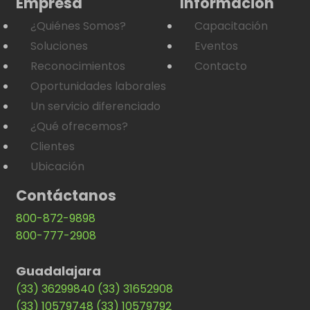
Empresa
Información
¿Quiénes Somos?
Capacitación
Soluciones
Eventos
Reconocimientos
Contacto
Oportunidades laborales
Un servicio diferenciado
¿Qué ofrecemos?
Clientes
Ubicación
Contáctanos
800-872-9898
800-777-2908
Guadalajara
(33) 36299840
(33) 31652908
(33) 10579748
(33) 10579792