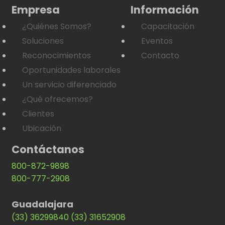
Empresa
Información
¿Quiénes Somos?
Capacitación
Soluciones
Eventos
Reconocimientos
Contacto
Oportunidades laborales
Un servicio diferenciado
¿Qué ofrecemos?
Clientes
Ubicación
Contáctanos
800-872-9898
800-777-2908
Guadalajara
(33) 36299840
(33) 31652908