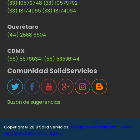
(33) 10579748
(33) 10579792
(33) 18174065
(33) 18174064
Querétaro
(44) 2888 6604
CDMX
(55) 55766341
(55) 53596144
Comunidad SolidServicios
Buzón de sugerencias
Copyright © 2018 Solid Servicios
design by webgdl.com /
Aviso
de privacidad /
Aviso legal /