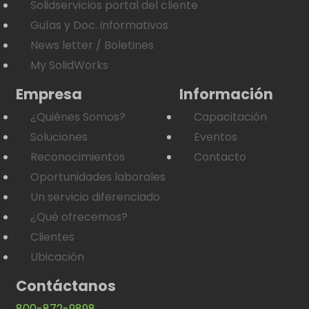
Solidservicios portal del cliente
Guías y Doc. informativos
News letter / Boletines
My SolidWorks
Empresa
Información
¿Quiénes Somos?
Capacitación
Soluciones
Eventos
Reconocimientos
Contacto
Oportunidades laborales
Un servicio diferenciado
¿Qué ofrecemos?
Clientes
Ubicación
Contáctanos
800-872-9898