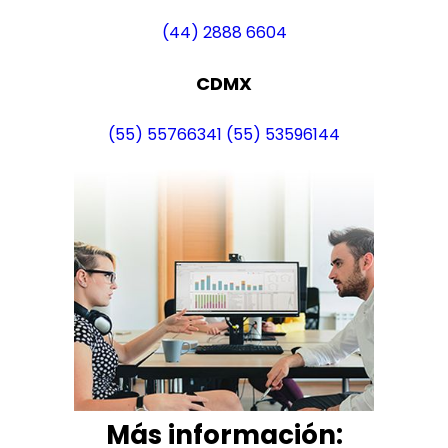
(44) 2888 6604
CDMX
(55) 55766341
(55) 53596144
Más i
nformación: