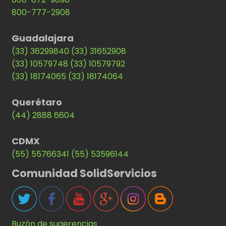
800-777-2908
Guadalajara
(33) 36299840
(33) 31652908
(33) 10579748
(33) 10579792
(33) 18174065
(33) 18174064
Querétaro
(44) 2888 6604
CDMX
(55) 55766341
(55) 53596144
Comunidad SolidServicios
Buzón de sugerencias