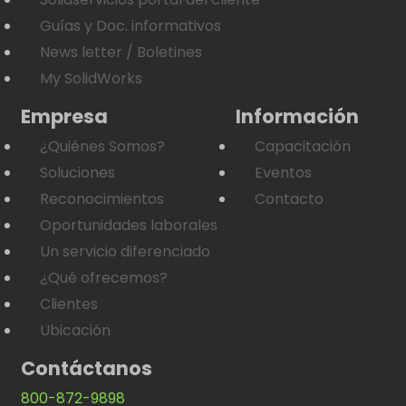
Guías y Doc. informativos
News letter / Boletines
My SolidWorks
Empresa
Información
¿Quiénes Somos?
Capacitación
Soluciones
Eventos
Reconocimientos
Contacto
Oportunidades laborales
Un servicio diferenciado
¿Qué ofrecemos?
Clientes
Ubicación
Contáctanos
800-872-9898