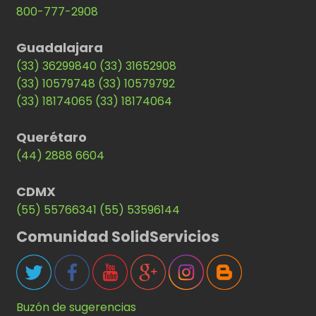
800-777-2908
Guadalajara
(33) 36299840
(33) 31652908
(33) 10579748
(33) 10579792
(33) 18174065
(33) 18174064
Querétaro
(44) 2888 6604
CDMX
(55) 55766341
(55) 53596144
Comunidad SolidServicios
Buzón de sugerencias