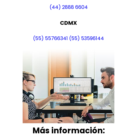
(44) 2888 6604
CDMX
(55) 55766341
(55) 53596144
Más i
nformación: