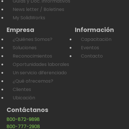
Guías y Doc. informativos
News letter / Boletines
My SolidWorks
Empresa
Información
¿Quiénes Somos?
Capacitación
Soluciones
Eventos
Reconocimientos
Contacto
Oportunidades laborales
Un servicio diferenciado
¿Qué ofrecemos?
Clientes
Ubicación
Contáctanos
800-872-9898
800-777-2908