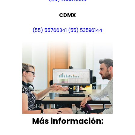
CDMX
(55) 55766341
(55) 53596144
Más i
nformación: