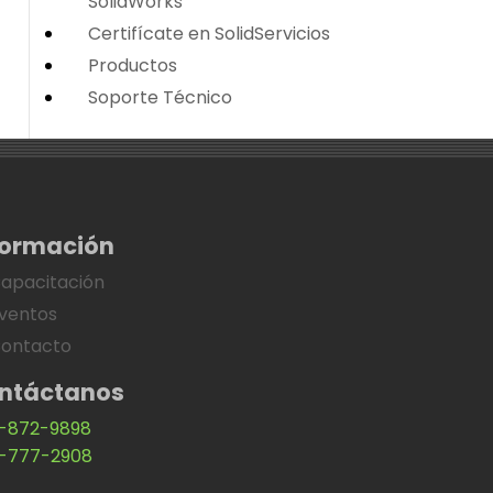
SolidWorks
Certifícate en SolidServicios
Productos
Soporte Técnico
formación
apacitación
ventos
ontacto
ntáctanos
-872-9898
-777-2908