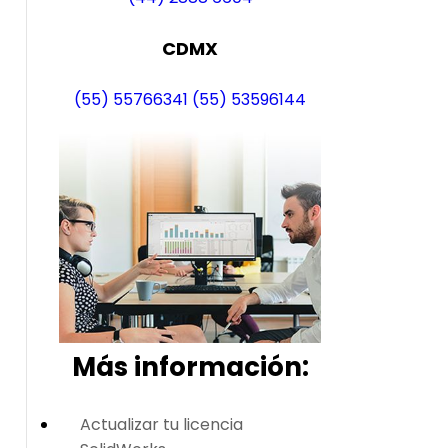
CDMX
(55) 55766341
(55) 53596144
Más i
nformación:
Actualizar tu licencia