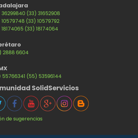
adalajara
) 36299840
(33) 31652908
) 10579748
(33) 10579792
) 18174065
(33) 18174064
erétaro
) 2888 6604
MX
) 55766341
(55) 53596144
munidad SolidServicios
ón de sugerencias