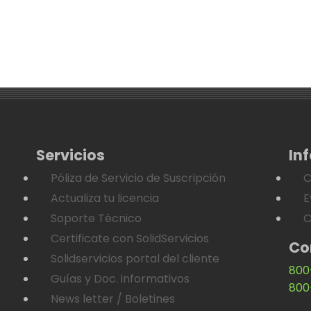
Servicios
In
Póliza de Servicio de Suscripción
C
Actualiza tu licencia
E
Soporte Técnico
C
Certificate con SolidServicios
Co
Solidservicios portal del cliente
800
Guías y Doc. informativos
800
News letter / Boletines