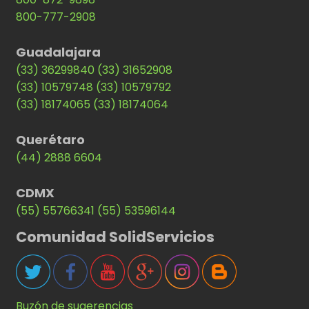
800-777-2908
Guadalajara
(33) 36299840
(33) 31652908
(33) 10579748
(33) 10579792
(33) 18174065
(33) 18174064
Querétaro
(44) 2888 6604
CDMX
(55) 55766341
(55) 53596144
Comunidad SolidServicios
Buzón de sugerencias