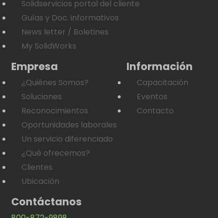
Solidservicios portal del cliente
Guías y Doc. informativos
News letter / Boletines
My SolidWorks
Empresa
Información
¿Quiénes Somos?
Capacitación
Soluciones
Eventos
Reconocimientos
Contacto
Oportunidades laborales
Un servicio diferenciado
¿Qué ofrecemos?
Clientes
Ubicación
Contáctanos
800-872-9898