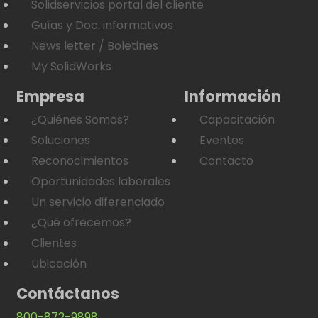
Solidservicios portal del cliente
Guías y Doc. informativos
News letter / Boletines
My SolidWorks
Empresa
Información
¿Quiénes Somos?
Capacitación
Soluciones
Eventos
Reconocimientos
Contacto
Oportunidades laborales
Un servicio diferenciado
¿Qué ofrecemos?
Clientes
Ubicación
Contáctanos
800-872-9898