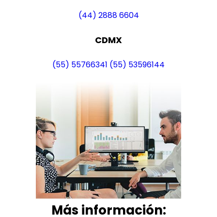
(44) 2888 6604
CDMX
(55) 55766341
(55) 53596144
Más i
nformación: