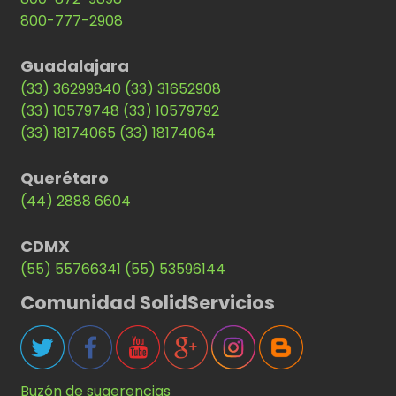
800-777-2908
Guadalajara
(33) 36299840
(33) 31652908
(33) 10579748
(33) 10579792
(33) 18174065
(33) 18174064
Querétaro
(44) 2888 6604
CDMX
(55) 55766341
(55) 53596144
Comunidad SolidServicios
Buzón de sugerencias