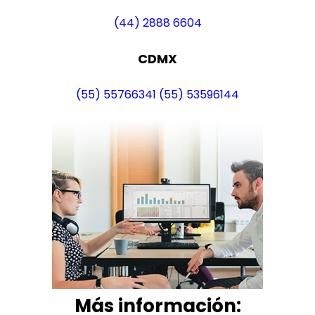
(44) 2888 6604
CDMX
(55) 55766341
(55) 53596144
Más i
nformación: