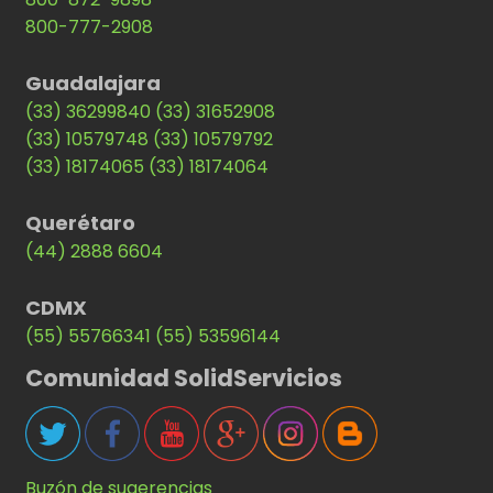
800-777-2908
Guadalajara
(33) 36299840
(33) 31652908
(33) 10579748
(33) 10579792
(33) 18174065
(33) 18174064
Querétaro
(44) 2888 6604
CDMX
(55) 55766341
(55) 53596144
Comunidad SolidServicios
Buzón de sugerencias