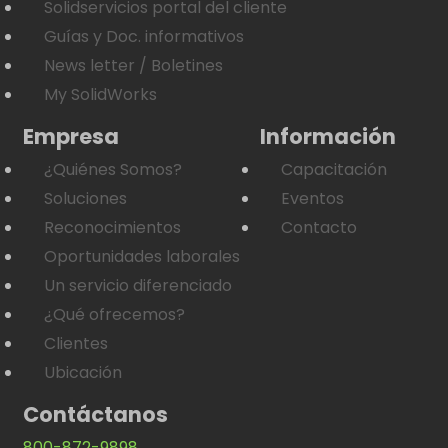
Solidservicios portal del cliente
Guías y Doc. informativos
News letter / Boletines
My SolidWorks
Empresa
Información
¿Quiénes Somos?
Capacitación
Soluciones
Eventos
Reconocimientos
Contacto
Oportunidades laborales
Un servicio diferenciado
¿Qué ofrecemos?
Clientes
Ubicación
Contáctanos
800-872-9898