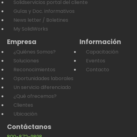
Solidservicios portal del cliente
Guías y Doc. informativos
News letter / Boletines
My SolidWorks
Empresa
Información
¿Quiénes Somos?
Capacitación
Soluciones
Eventos
Reconocimientos
Contacto
Oportunidades laborales
Un servicio diferenciado
¿Qué ofrecemos?
Clientes
Ubicación
Contáctanos
800-872-9898