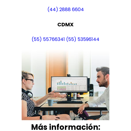
(44) 2888 6604
CDMX
(55) 55766341
(55) 53596144
Más i
nformación: