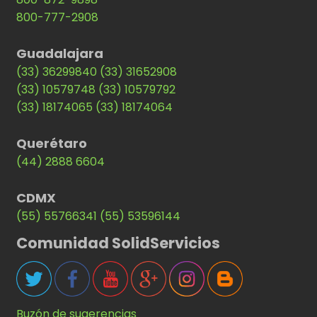
800-777-2908
Guadalajara
(33) 36299840
(33) 31652908
(33) 10579748
(33) 10579792
(33) 18174065
(33) 18174064
Querétaro
(44) 2888 6604
CDMX
(55) 55766341
(55) 53596144
Comunidad SolidServicios
Buzón de sugerencias