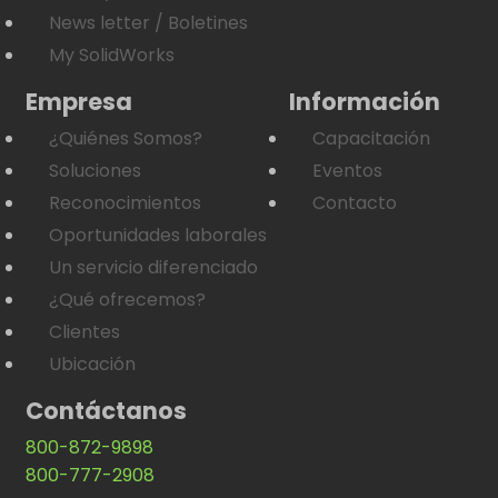
News letter / Boletines
My SolidWorks
Empresa
Información
¿Quiénes Somos?
Capacitación
Soluciones
Eventos
Reconocimientos
Contacto
Oportunidades laborales
Un servicio diferenciado
¿Qué ofrecemos?
Clientes
Ubicación
Contáctanos
800-872-9898
800-777-2908