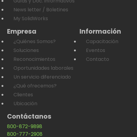
Guías y Doc. informativos
News letter / Boletines
My SolidWorks
Empresa
Información
¿Quiénes Somos?
Capacitación
Soluciones
Eventos
Reconocimientos
Contacto
Oportunidades laborales
Un servicio diferenciado
¿Qué ofrecemos?
Clientes
Ubicación
Contáctanos
800-872-9898
800-777-2908