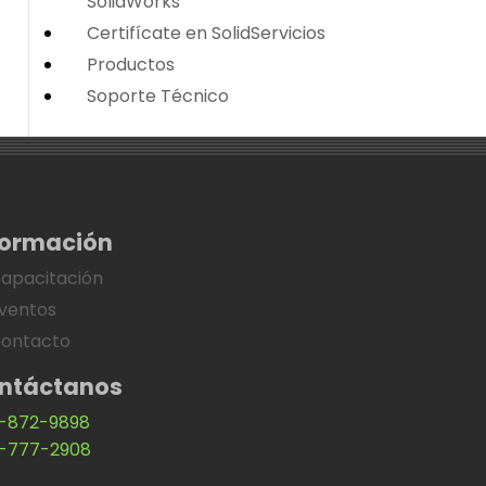
SolidWorks
Certifícate en SolidServicios
Productos
Soporte Técnico
formación
apacitación
ventos
ontacto
ntáctanos
-872-9898
-777-2908