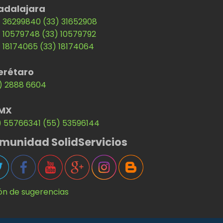
adalajara
) 36299840
(33) 31652908
) 10579748
(33) 10579792
) 18174065
(33) 18174064
erétaro
) 2888 6604
MX
) 55766341
(55) 53596144
munidad SolidServicios
ón de sugerencias