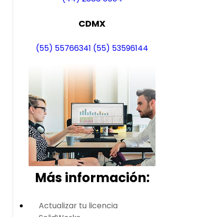
CDMX
(55) 55766341
(55) 53596144
Más i
nformación:
Actualizar tu licencia