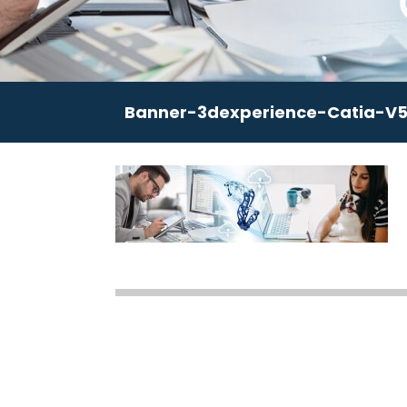
Banner-3dexperience-Catia-V5