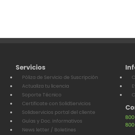
Servicios
In
Póliza de Servicio de Suscripción
C
Actualiza tu licencia
E
Soporte Técnico
C
Certificate con SolidServicios
Co
Solidservicios portal del cliente
800
Guías y Doc. informativos
800
News letter / Boletines