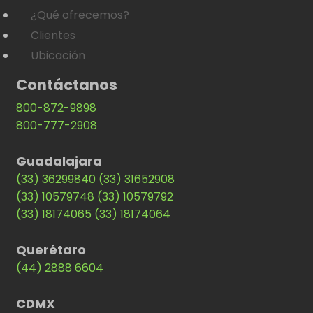
¿Qué ofrecemos?
Clientes
Ubicación
Contáctanos
800-872-9898
800-777-2908
Guadalajara
(33) 36299840
(33) 31652908
(33) 10579748
(33) 10579792
(33) 18174065
(33) 18174064
Querétaro
(44) 2888 6604
CDMX