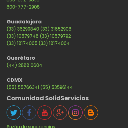
800-777-2908
Guadalajara
(33) 36299840
(33) 31652908
(33) 10579748
(33) 10579792
(33) 18174065
(33) 18174064
Querétaro
(44) 2888 6604
CDMX
(55) 55766341
(55) 53596144
Comunidad SolidServicios
Buzón de sugerencias