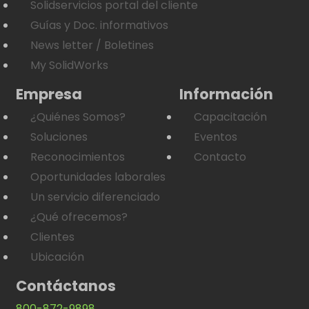
Solidservicios portal del cliente
Guías y Doc. informativos
News letter / Boletines
My SolidWorks
Empresa
Información
¿Quiénes Somos?
Capacitación
Soluciones
Eventos
Reconocimientos
Contacto
Oportunidades laborales
Un servicio diferenciado
¿Qué ofrecemos?
Clientes
Ubicación
Contáctanos
800-872-9898