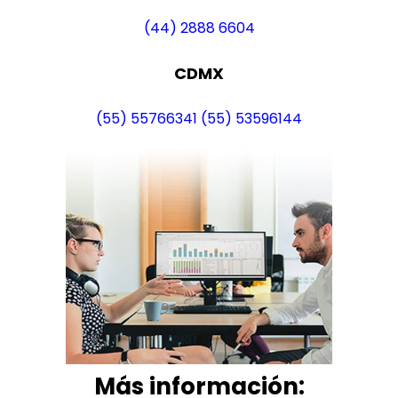
(44) 2888 6604
CDMX
(55) 55766341
(55) 53596144
Más i
nformación: