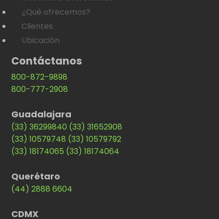
¿Qué ofrecemos?
Clientes
Ubicación
Contáctanos
800-872-9898
800-777-2908
Guadalajara
(33) 36299840
(33) 31652908
(33) 10579748
(33) 10579792
(33) 18174065
(33) 18174064
Querétaro
(44) 2888 6604
CDMX