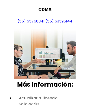
CDMX
(55) 55766341
(55) 53596144
Más i
nformación:
Actualizar tu licencia
SolidWorks