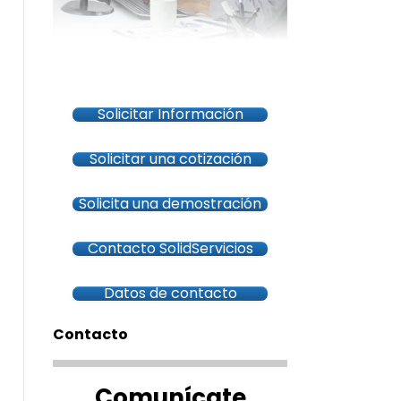
Solicitar Información
Solicitar una cotización
Solicita una demostración
Contacto SolidServicios
Datos de contacto
Contacto
Comunícate