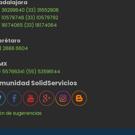
adalajara
) 36299840
(33) 31652908
) 10579748
(33) 10579792
) 18174065
(33) 18174064
erétaro
) 2888 6604
MX
) 55766341
(55) 53596144
munidad SolidServicios
ón de sugerencias