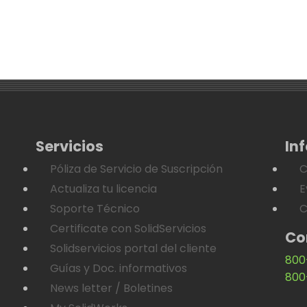
Servicios
In
Póliza de Servicio de Suscripción
C
Actualiza tu licencia
E
Soporte Técnico
C
Certificate con SolidServicios
Co
Solidservicios portal del cliente
800
Guías y Doc. informativos
800
News letter / Boletines