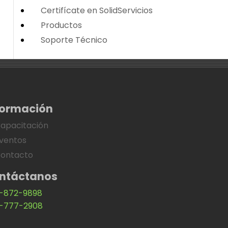
Certifícate en SolidServicios
Productos
Soporte Técnico
formación
apacitación
ventos
ontacto
ntáctanos
-872-9898
-777-2908