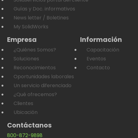
Guías y Doc. informativos
News letter / Boletines
My SolidWorks
Empresa
Información
¿Quiénes Somos?
Capacitación
Soluciones
Eventos
Reconocimientos
Contacto
Oportunidades laborales
Un servicio diferenciado
¿Qué ofrecemos?
Clientes
Ubicación
Contáctanos
800-872-9898