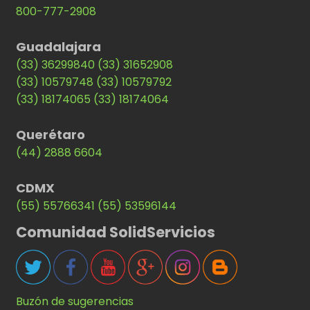
800-777-2908
Guadalajara
(33) 36299840
(33) 31652908
(33) 10579748
(33) 10579792
(33) 18174065
(33) 18174064
Querétaro
(44) 2888 6604
CDMX
(55) 55766341
(55) 53596144
Comunidad SolidServicios
Buzón de sugerencias