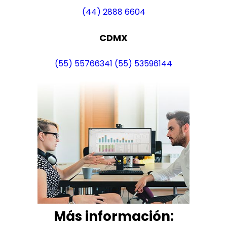
(44) 2888 6604
CDMX
(55) 55766341
(55) 53596144
Más i
nformación: