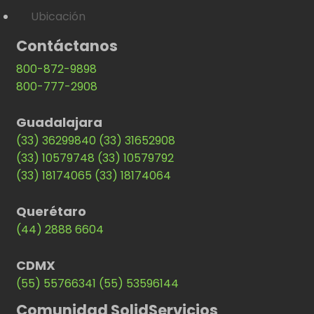
Ubicación
Contáctanos
800-872-9898
800-777-2908
Guadalajara
(33) 36299840
(33) 31652908
(33) 10579748
(33) 10579792
(33) 18174065
(33) 18174064
Querétaro
(44) 2888 6604
CDMX
(55) 55766341
(55) 53596144
Comunidad SolidServicios