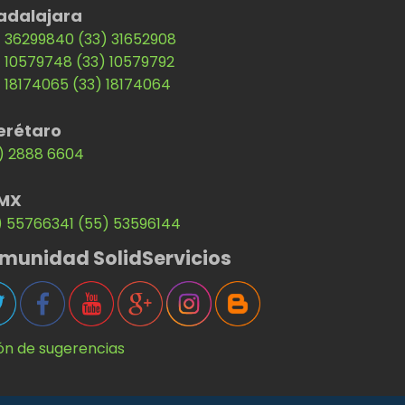
adalajara
) 36299840
(33) 31652908
) 10579748
(33) 10579792
) 18174065
(33) 18174064
erétaro
) 2888 6604
MX
) 55766341
(55) 53596144
munidad SolidServicios
ón de sugerencias