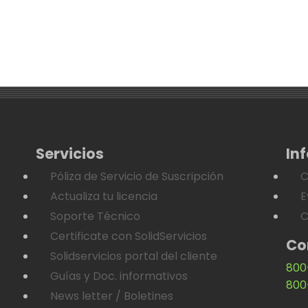
Servicios
In
Póliza de Servicio de Suscripción
C
Actualiza tu licencia
E
Soporte Técnico
C
Certificate con SolidServicios
Co
Solidservicios portal del cliente
800
Guías y Doc. informativos
800
News letter / Boletines