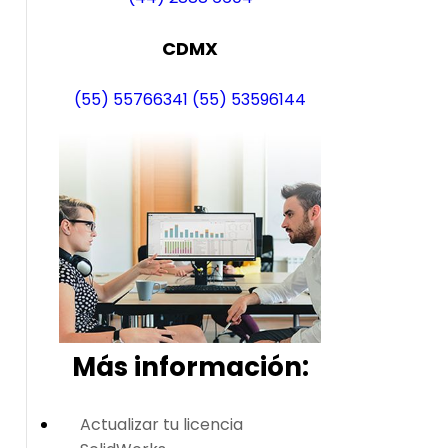
CDMX
(55) 55766341
(55) 53596144
Más i
nformación:
Actualizar tu licencia