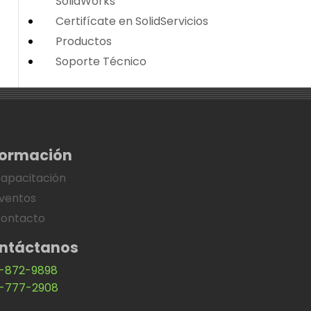
SolidWorks
Certifícate en SolidServicios
Productos
Soporte Técnico
formación
apacitación
ventos
ontacto
ntáctanos
-872-9898
-777-2908