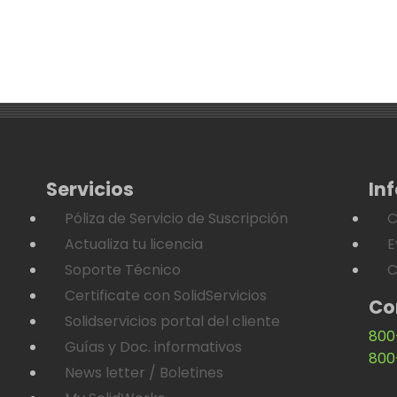
Servicios
In
Póliza de Servicio de Suscripción
C
Actualiza tu licencia
E
Soporte Técnico
C
Certificate con SolidServicios
Co
Solidservicios portal del cliente
800
Guías y Doc. informativos
800
News letter / Boletines