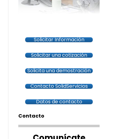
Solicitar Información
Solicitar una cotización
Solicita una demostración
Contacto SolidServicios
Datos de contacto
Contacto
Comunícate