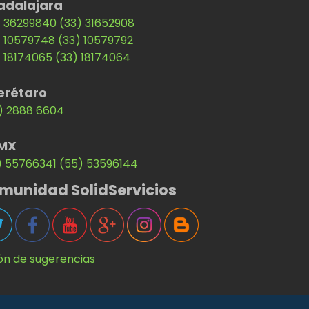
adalajara
) 36299840
(33) 31652908
) 10579748
(33) 10579792
) 18174065
(33) 18174064
erétaro
) 2888 6604
MX
) 55766341
(55) 53596144
munidad SolidServicios
ón de sugerencias