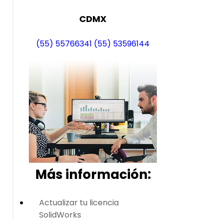
CDMX
(55) 55766341
(55) 53596144
Más i
nformación:
Actualizar tu licencia
SolidWorks