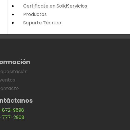
Certifícate en SolidServicios
Productos
Soporte Técnico
formación
apacitación
ventos
ontacto
ntáctanos
-872-9898
-777-2908