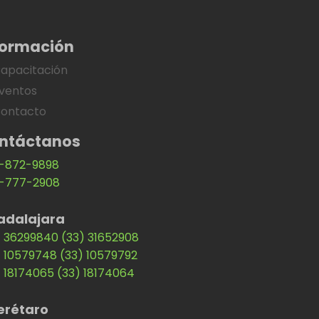
formación
apacitación
ventos
ontacto
ntáctanos
-872-9898
-777-2908
adalajara
) 36299840
(33) 31652908
) 10579748
(33) 10579792
) 18174065
(33) 18174064
erétaro