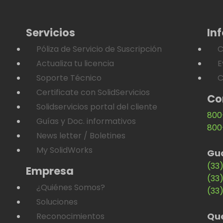
Servicios
In
Póliza de Servicio de Suscripción
C
Actualiza tu licencia
E
Soporte Técnico
C
Certificate con SolidServicios
Co
Solidservicios portal del cliente
800
Guías y Doc. informativos
800
News letter / Boletines
My SolidWorks
Gu
(33
Empresa
(33
¿Quiénes Somos?
(33
Soluciones
Qu
Reconocimientos