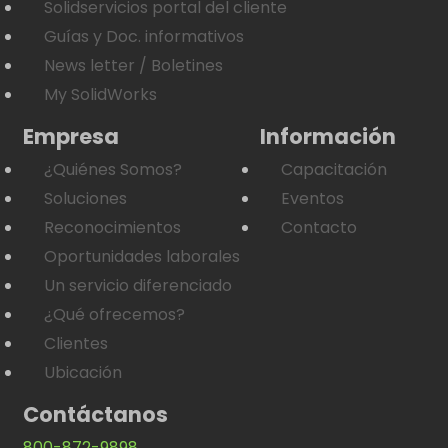
Solidservicios portal del cliente
Guías y Doc. informativos
News letter / Boletines
My SolidWorks
Empresa
Información
¿Quiénes Somos?
Capacitación
Soluciones
Eventos
Reconocimientos
Contacto
Oportunidades laborales
Un servicio diferenciado
¿Qué ofrecemos?
Clientes
Ubicación
Contáctanos
800-872-9898