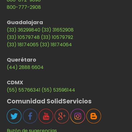
800-777-2908
Guadalajara
(33) 36299840
(33) 31652908
(33) 10579748
(33) 10579792
(33) 18174065
(33) 18174064
Querétaro
(44) 2888 6604
CDMX
(55) 55766341
(55) 53596144
Comunidad SolidServicios
Buzón de sugerencias