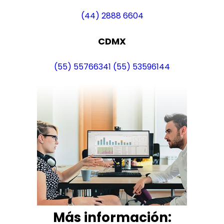
(44) 2888 6604
CDMX
(55) 55766341
(55) 53596144
Más i
nformación: