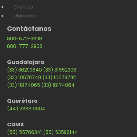
Clientes
Ubicación
Contáctanos
800-872-9898
800-777-2908
Guadalajara
(33) 36299840
(33) 31652908
(33) 10579748
(33) 10579792
(33) 18174065
(33) 18174064
Querétaro
(44) 2888 6604
CDMX
(55) 55766341
(55) 53596144