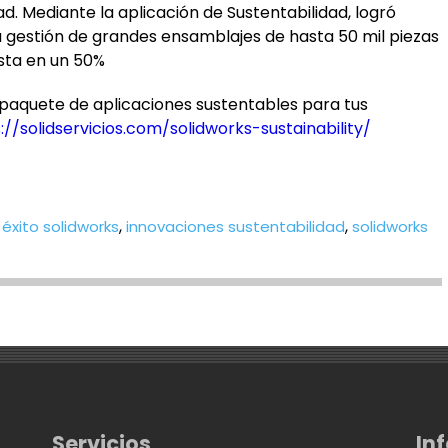
d. Mediante la aplicación de Sustentabilidad, logró
a gestión de grandes ensamblajes de hasta 50 mil piezas
sta en un 50%
paquete de aplicaciones sustentables para tus
://solidservicios.com/solidworks-sustainability/
,
,
 éxito solidworks
innovaciones sustentabilidad
solidworks
Servicios
In