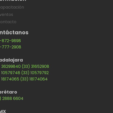
apacitación
ventos
ontacto
ntáctanos
-872-9898
-777-2908
adalajara
) 36299840
(33) 31652908
) 10579748
(33) 10579792
) 18174065
(33) 18174064
erétaro
) 2888 6604
MX