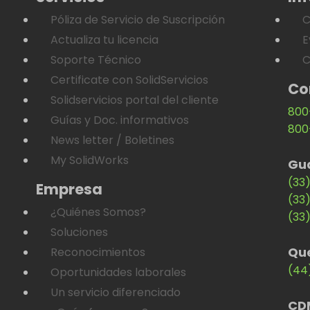
Póliza de Servicio de Suscripción
C
Actualiza tu licencia
E
Soporte Técnico
C
Certificate con SolidServicios
Co
Solidservicios portal del cliente
800
Guías y Doc. informativos
800
News letter / Boletines
My SolidWorks
Gu
(33
Empresa
(33
¿Quiénes Somos?
(33
Soluciones
Qu
Reconocimientos
(44
Oportunidades laborales
Un servicio diferenciado
CD