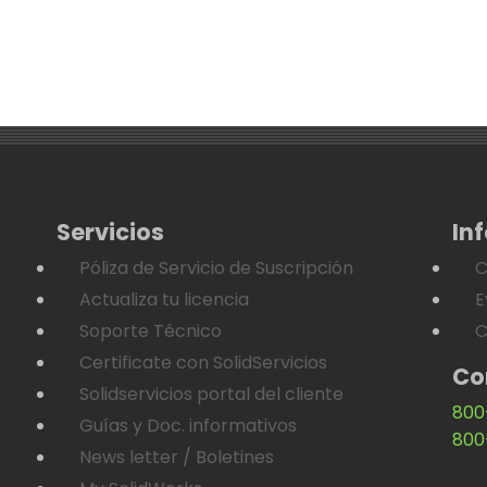
Servicios
In
Póliza de Servicio de Suscripción
C
Actualiza tu licencia
E
Soporte Técnico
C
Certificate con SolidServicios
Co
Solidservicios portal del cliente
800
Guías y Doc. informativos
800
News letter / Boletines