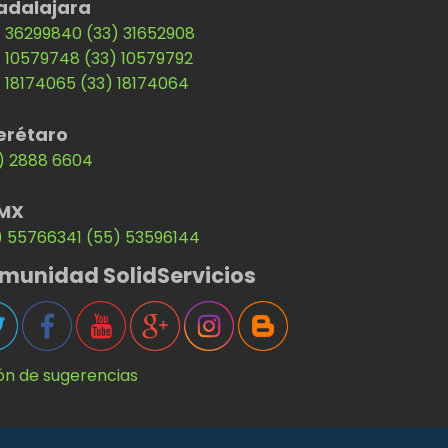
adalajara
) 36299840
(33) 31652908
) 10579748
(33) 10579792
) 18174065
(33) 18174064
erétaro
) 2888 6604
MX
) 55766341
(55) 53596144
munidad SolidServicios
ón de sugerencias