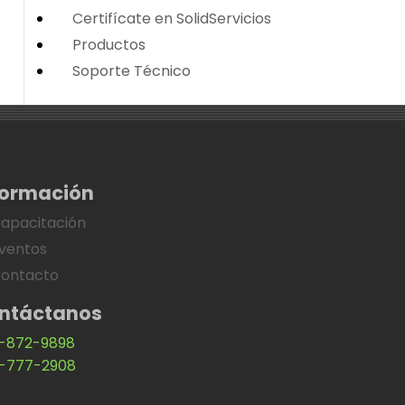
Certifícate en SolidServicios
Productos
Soporte Técnico
formación
apacitación
ventos
ontacto
ntáctanos
-872-9898
-777-2908