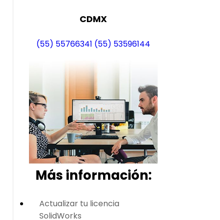
CDMX
(55) 55766341
(55) 53596144
Más i
nformación:
Actualizar tu licencia
SolidWorks