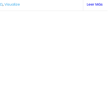
,
AD
Visualize
Leer Más