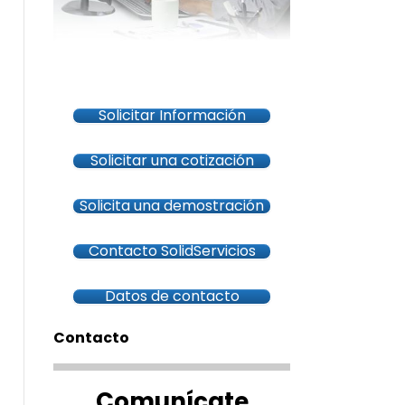
Solicitar Información
Solicitar una cotización
Solicita una demostración
Contacto SolidServicios
Datos de contacto
Contacto
Comunícate