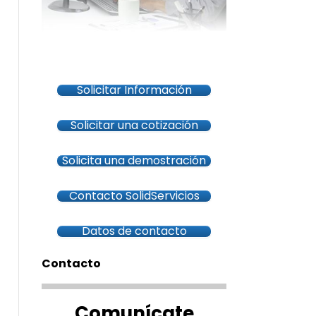
Solicitar Información
Solicitar una cotización
Solicita una demostración
Contacto SolidServicios
Datos de contacto
Contacto
Comunícate