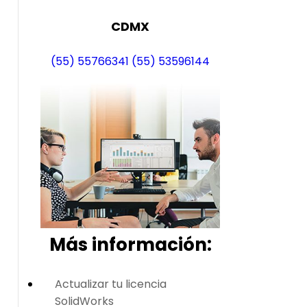
CDMX
(55) 55766341
(55) 53596144
Más i
nformación:
Actualizar tu licencia
SolidWorks