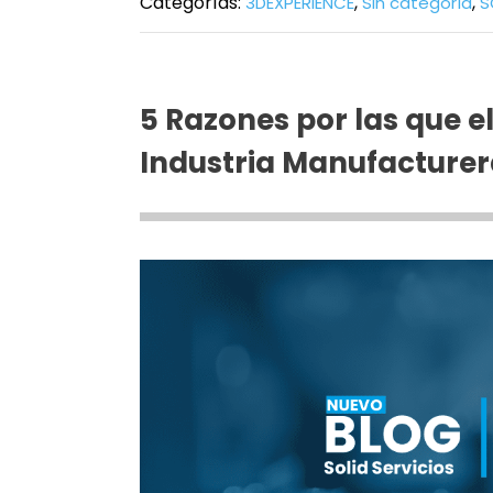
Categorías:
,
,
3DEXPERIENCE
Sin categoría
S
5 Razones por las que e
Industria Manufacture