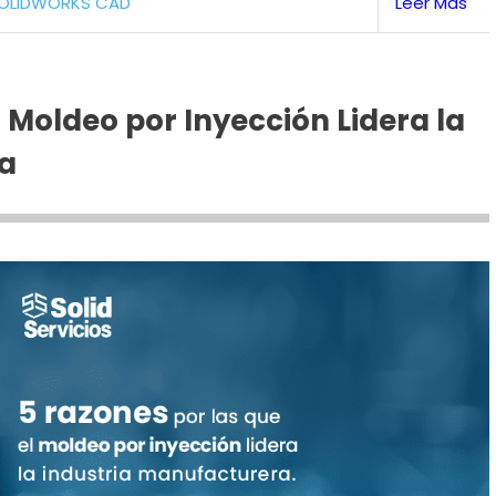
OLIDWORKS CAD
Leer Más
l Moldeo por Inyección Lidera la
ra