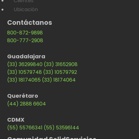
Clientes
Ubicación
Contáctanos
800-872-9898
800-777-2908
Guadalajara
(33) 36299840
(33) 31652908
(33) 10579748
(33) 10579792
(33) 18174065
(33) 18174064
Querétaro
(44) 2888 6604
CDMX
(55) 55766341
(55) 53596144