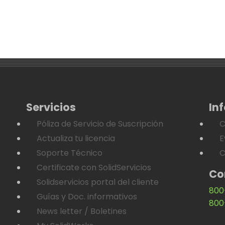
Servicios
In
Póliza de Servicio de Suscripción
C
Actualiza tu licencia
E
Soporte Técnico
C
Certificate con SolidServicios
Co
Solidservicios portal del cliente
800
Guías y Doc. informativos
800
News letter / Boletines