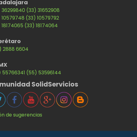
adalajara
) 36299840
(33) 31652908
) 10579748
(33) 10579792
) 18174065
(33) 18174064
erétaro
) 2888 6604
MX
) 55766341
(55) 53596144
munidad SolidServicios
ón de sugerencias