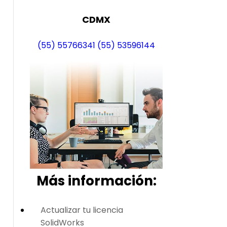
CDMX
(55) 55766341
(55) 53596144
Más i
nformación:
Actualizar tu licencia
SolidWorks