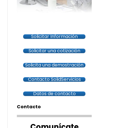
Solicitar Información
Solicitar una cotización
Solicita una demostración
Contacto SolidServicios
Datos de contacto
Contacto
Comunícate