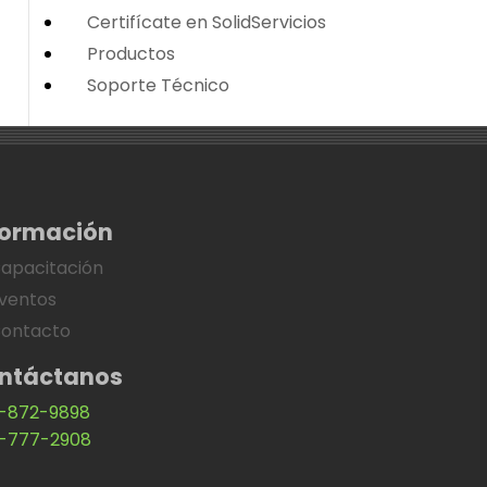
Certifícate en SolidServicios
Productos
Soporte Técnico
formación
apacitación
ventos
ontacto
ntáctanos
-872-9898
-777-2908