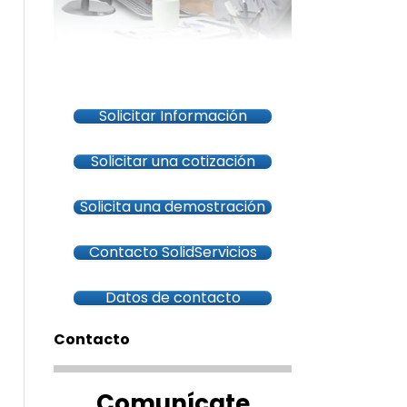
Solicitar Información
Solicitar una cotización
Solicita una demostración
Contacto SolidServicios
Datos de contacto
Contacto
Comunícate