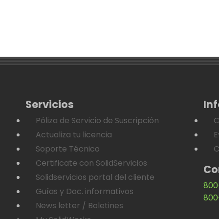
Servicios
In
Póliza de Servicio de Suscripción
C
Actualiza tu licencia
E
Soporte Técnico
C
Certificate con SolidServicios
Co
Solidservicios portal del cliente
800
Guías y Doc. informativos
800
News letter / Boletines