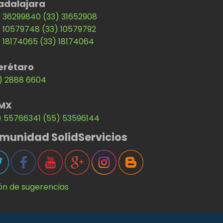
adalajara
) 36299840
(33) 31652908
) 10579748
(33) 10579792
) 18174065
(33) 18174064
erétaro
) 2888 6604
MX
) 55766341
(55) 53596144
munidad SolidServicios
ón de sugerencias