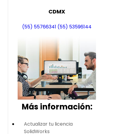
CDMX
(55) 55766341
(55) 53596144
Más i
nformación:
Actualizar tu licencia
SolidWorks