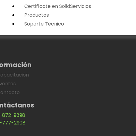
Certifícate en SolidServicios
Productos
Soporte Técnico
formación
apacitación
ventos
ontacto
ntáctanos
-872-9898
-777-2908