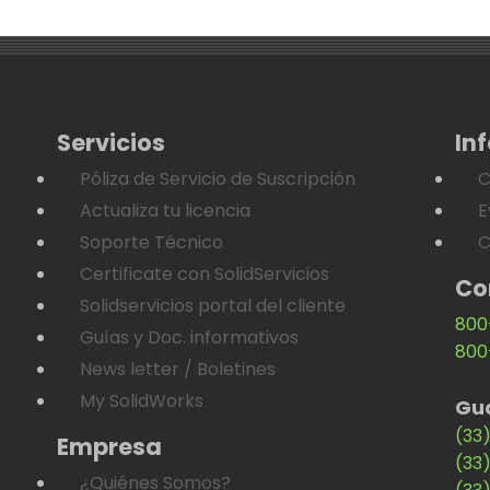
Servicios
In
Póliza de Servicio de Suscripción
C
Actualiza tu licencia
E
Soporte Técnico
C
Certificate con SolidServicios
Co
Solidservicios portal del cliente
800
Guías y Doc. informativos
800
News letter / Boletines
My SolidWorks
Gu
(33
Empresa
(33
¿Quiénes Somos?