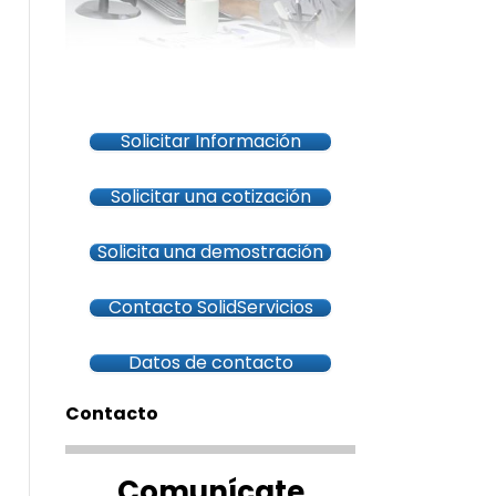
Solicitar Información
Solicitar una cotización
Solicita una demostración
Contacto SolidServicios
Datos de contacto
Contacto
Comunícate