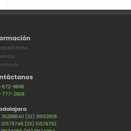
formación
apacitación
ventos
ontacto
ntáctanos
-872-9898
-777-2908
adalajara
) 36299840
(33) 31652908
) 10579748
(33) 10579792