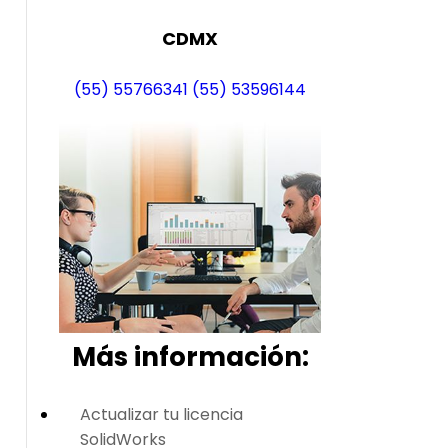
CDMX
(55) 55766341
(55) 53596144
Más i
nformación:
Actualizar tu licencia
SolidWorks