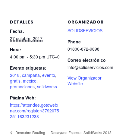
DETALLES
ORGANIZADOR
SOLIDSERVICIOS
Fecha:
27 octubre, 2017
Phone
01800-872-9898
Hora:
4:00 pm - 5:30 pm
UTC+0
Correo electrónico
info@solidservicios.com
Evento etiquetas:
2018
,
campaña
,
evento
,
View Organizador
gratis
,
mexico
,
Website
promociones
,
solidworks
Página Web:
https://attendee.gotowebi
nar.com/register/3792075
251163231233
Desayuno Especial SolidWorks 2018
¡Descubre Routing