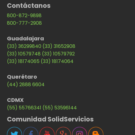
Contáctanos
800-872-9898
800-777-2908
Guadalajara
(33) 36299840
(33) 31652908
(33) 10579748
(33) 10579792
(33) 18174065
(33) 18174064
Querétaro
(44) 2888 6604
CDMX
(55) 55766341
(55) 53596144
Comunidad SolidServicios