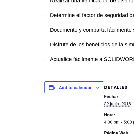
·
Realizar una verificación de dis
·
Determine el factor de seguridad d
·
Documente y comparta fácilmente
·
Disfrute de los beneficios de la s
·
Actualice fácilmente a SOLIDWORKS
Add to calendar
DETALLES
Fecha:
22 junio, 2018
Hora:
4:00 pm - 5:00
Página Web: