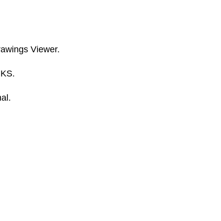
awings Viewer.
RKS.
al.