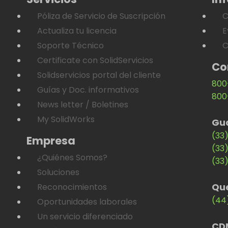
Póliza de Servicio de Suscripción
C
Actualiza tu licencia
E
Soporte Técnico
C
Certificate con SolidServicios
Co
Solidservicios portal del cliente
800
Guías y Doc. informativos
800
News letter / Boletines
My SolidWorks
Gu
(33
Empresa
(33
¿Quiénes Somos?
(33
Soluciones
Qu
Reconocimientos
(44
Oportunidades laborales
Un servicio diferenciado
CD