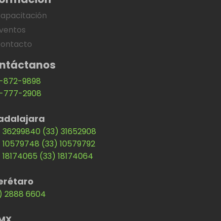
apacitación
ventos
ontacto
ntáctanos
-872-9898
-777-2908
adalajara
) 36299840
(33) 31652908
) 10579748
(33) 10579792
) 18174065
(33) 18174064
erétaro
) 2888 6604
MX