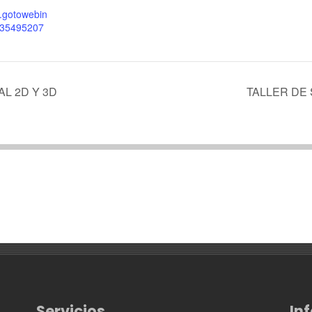
e.gotowebin
r/35495207
L 2D Y 3D
TALLER DE
Servicios
In