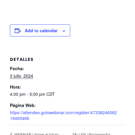
Add to calendar
DETALLES
Fecha:
3 julio, 2024
Hora:
4:00 pm - 5:00 pm
CDT
Página Web:
https://attendee.gotowebinar.com/register/47338246082
19493466
TALLER | Programador
WEBINAR | Volver al futuro: