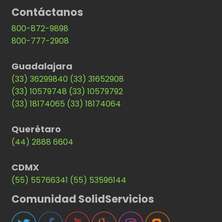
Contáctanos
800-872-9898
800-777-2908
Guadalajara
(33) 36299840
(33) 31652908
(33) 10579748
(33) 10579792
(33) 18174065
(33) 18174064
Querétaro
(44) 2888 6604
CDMX
(55) 55766341
(55) 53596144
Comunidad SolidServicios