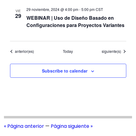
29 noviembre, 2024 @ 4:00 pm
-
5:00 pm
CST
VIE
29
WEBINAR | Uso de Diseño Basado en
Configuraciones para Proyectos Variantes
Eventos
Eventos
anterior(es)
Today
siguiente(s)
Subscribe to calendar
« Página anterior
—
Página siguiente »