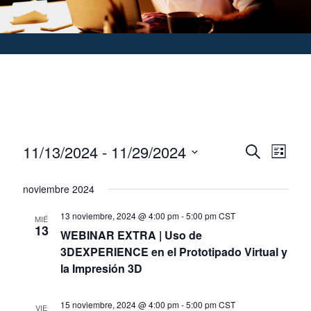
11/13/2024
 - 
11/29/2024
Búsque
Nav
Buscar
List
Seleccionar
de
y
fecha.
noviembre 2024
vist
navega
13 noviembre, 2024 @ 4:00 pm
-
5:00 pm
CST
de
MIÉ
13
de
WEBINAR EXTRA | Uso de
Eve
3DEXPERIENCE en el Prototipado Virtual y
vistas
la Impresión 3D
de
15 noviembre, 2024 @ 4:00 pm
-
5:00 pm
CST
VIE