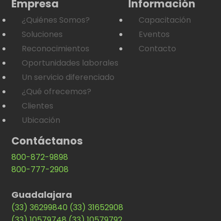
Empresa
Información
¿Quiénes Somos?
Capacitación
Soluciones
Eventos
Reconocimientos
Contacto
Oportunidades laborales
Un servicio diferenciado
¿Qué ofrecemos?
Clientes
Ubicación
Contáctanos
800-872-9898
800-777-2908
Guadalajara
(33) 36299840
(33) 31652908
(33) 10579748
(33) 10579792