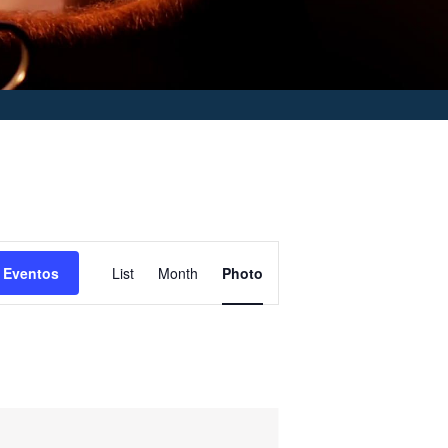
Navegación
 Eventos
List
Month
Photo
de
vistas
de
Evento