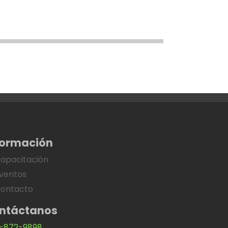
formación
apacitación
ventos
ontacto
ntáctanos
-872-9898