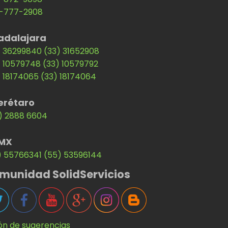
-777-2908
adalajara
) 36299840
(33) 31652908
) 10579748
(33) 10579792
) 18174065
(33) 18174064
erétaro
) 2888 6604
MX
) 55766341
(55) 53596144
munidad SolidServicios
ón de sugerencias