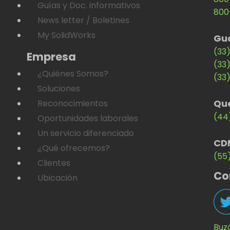
Guías y Doc. informativos
800
News letter / Boletines
My SolidWorks
Gu
(33
Empresa
(33
¿Quiénes Somos?
(33
Soluciones
Qu
Reconocimientos
(44
Oportunidades laborales
Un servicio diferenciado
CD
¿Qué ofrecemos?
(55
Clientes
Co
Ubicación
Buz