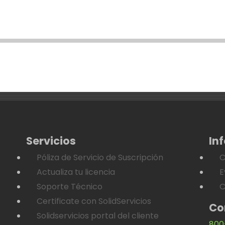
Servicios
In
Póliza de Servicio de Suscripción
C
Actualiza tu licencia
E
Soporte Técnico
C
Certificate con SolidServicios
Co
Solidservicios portal del cliente
800