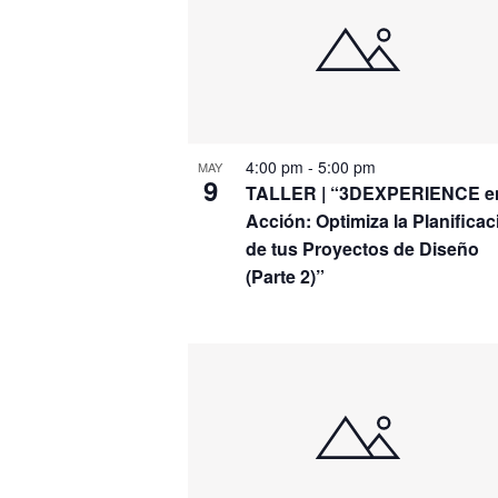
de
palabra
clave.
Eventos
4:00 pm
-
5:00 pm
MAY
9
TALLER | “3DEXPERIENCE e
Acción: Optimiza la Planificac
de tus Proyectos de Diseño
(Parte 2)”