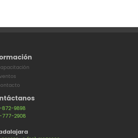
formación
apacitación
ventos
ontacto
ntáctanos
-872-9898
-777-2908
adalajara