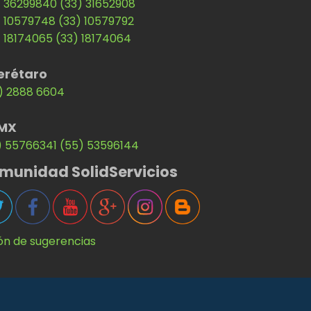
) 36299840
(33) 31652908
) 10579748
(33) 10579792
) 18174065
(33) 18174064
erétaro
) 2888 6604
MX
) 55766341
(55) 53596144
munidad SolidServicios
ón de sugerencias