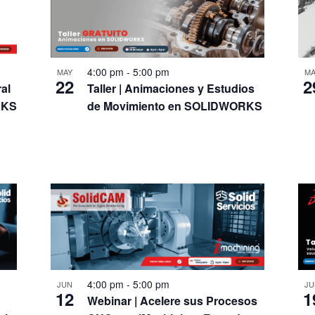
4:00 pm
-
5:00 pm
MAY
MA
22
2
al
Taller | Animaciones y Estudios
RKS
de Movimiento en SOLIDWORKS
4:00 pm
-
5:00 pm
JU
JUN
1
12
Webinar | Acelere sus Procesos