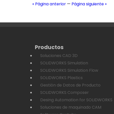
« Página anterior
—
Página siguiente »
Productos
Soluciones CAD 3D
SOLIDWORKS Simulation
SOLIDWORKS Simulation Flow
SOLIDWORKS Plastics
Gestión de Datos de Producto
SOLIDWORKS Composer
Desing Automation for SOLIDWORKS
Soluciones de maquinado CAM