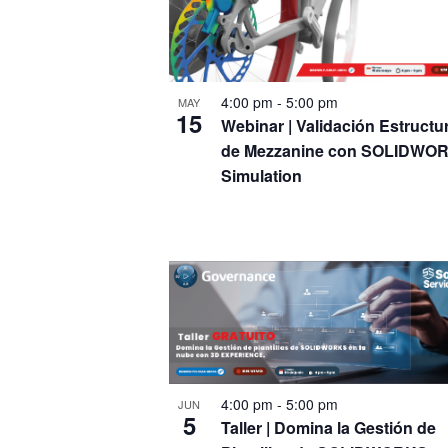
de
palabra
clave.
Eventos
4:00 pm
-
5:00 pm
MAY
15
Webinar | Validación Estructur
de Mezzanine con SOLIDWO
Simulation
4:00 pm
-
5:00 pm
JUN
5
Taller | Domina la Gestión de