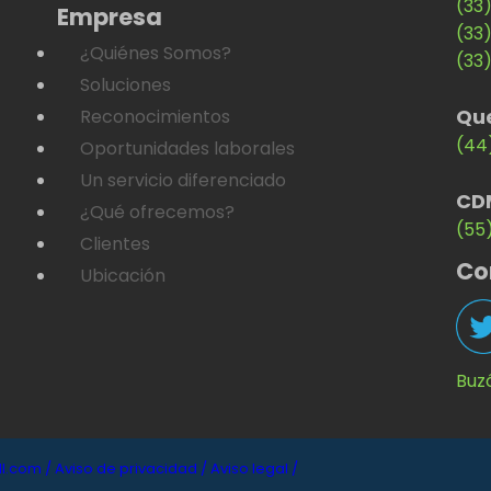
(33
Empresa
(33
¿Quiénes Somos?
(33
Soluciones
Qu
Reconocimientos
(44
Oportunidades laborales
Un servicio diferenciado
CD
¿Qué ofrecemos?
(55
Clientes
Co
Ubicación
Buz
l.com /
Aviso de privacidad /
Aviso legal /