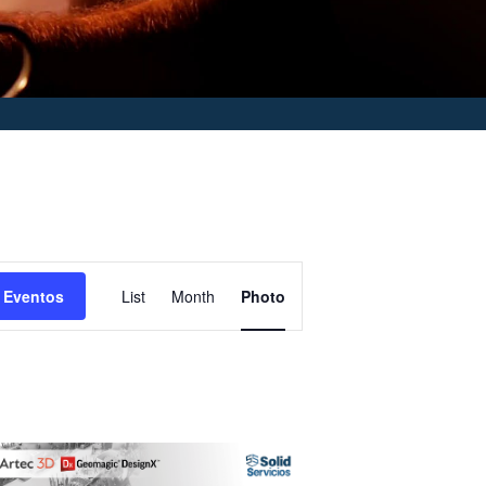
Navegación
 Eventos
List
Month
Photo
de
vistas
de
Evento