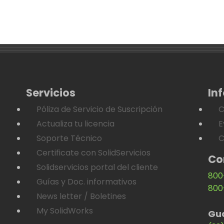
Servicios
In
Póliza de Servicio de Suscripción
C
Actualiza tu licencia
E
Soporte Técnico
C
Certificate con SolidServicios
Co
Solidservicios portal del cliente
800
Guías y Doc. informativos
800
News letter / Boletines
My SolidWorks
Gu